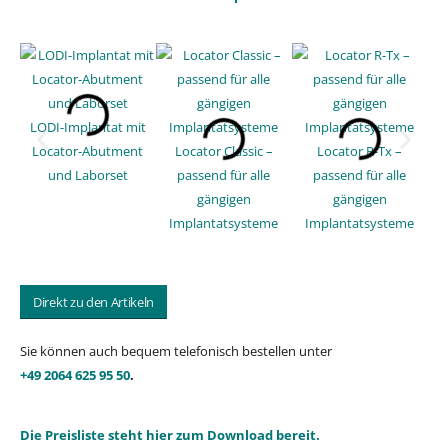
LODI-Implantat mit
R
Locator-Abutment
Locator Classic –
Locator R-Tx –
und Laborset
passend für alle
passend für alle
gängigen
gängigen
Implantatsysteme
Implantatsysteme
Direkt zu den Artikeln
Sie können auch bequem telefonisch bestellen unter
+49 2064 625 95 50
.
Die Preisliste steht hier zum Download bereit.