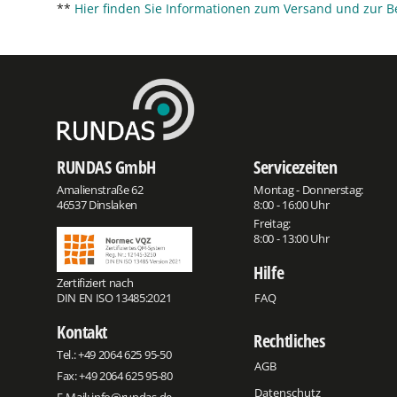
**
Hier finden Sie Informationen zum Versand und zur B
RUNDAS GmbH
Servicezeiten
Amalienstraße 62
Montag - Donnerstag:
46537 Dinslaken
8:00 - 16:00 Uhr
Freitag:
8:00 - 13:00 Uhr
Hilfe
Zertifiziert nach
DIN EN ISO 13485:2021
FAQ
Kontakt
Rechtliches
Tel.:
+49 2064 625 95-50
AGB
Fax: +49 2064 625 95-80
Datenschutz
E-Mail:
info@rundas.de