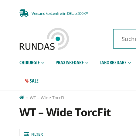
Versandkostenfrei in DE ab 200 €*
CHIRURGIE
PRAXISBEDARF
LABORBEDARF
SALE
WT – Wide TorcFit
WT – Wide TorcFit
FILTER