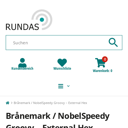
0
Kundenbereich
Wunschliste
Warenkorb
0
Brånemark / NobelSpeedy Groovy – External Hex
Brånemark / NobelSpeedy
Groovy – External Hex