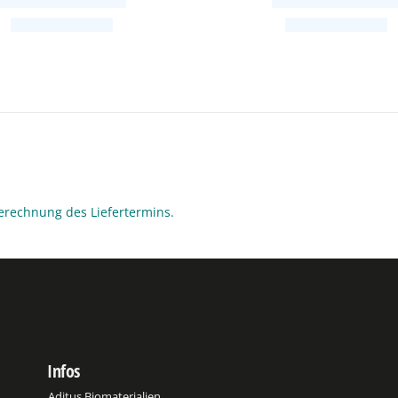
erechnung des Liefertermins.
Infos
Aditus Biomaterialien