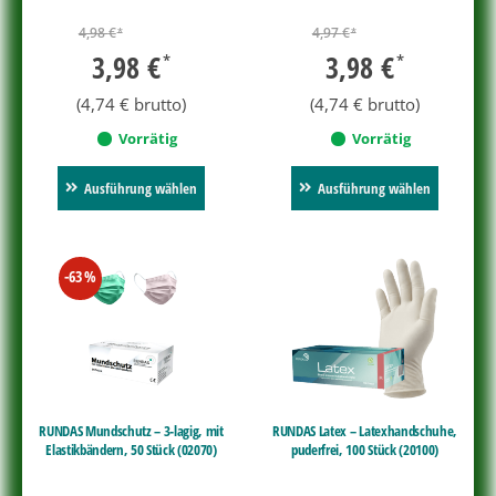
4,98
€
4,97
€
*
*
3,98
€
3,98
€
*
*
(
4,74
€
brutto)
(
4,74
€
brutto)
Vorrätig
Vorrätig
Ausführung wählen
Ausführung wählen
-63
%
RUNDAS Mundschutz – 3-lagig, mit
RUNDAS Latex – Latexhandschuhe,
Elastikbändern, 50 Stück (02070)
puderfrei, 100 Stück (20100)