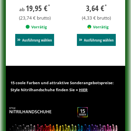
19,95
€
3,64
€
*
*
ab
(
23,74
€
brutto)
(
4,33
€
brutto)
Vorrätig
Vorrätig
Ausführung wählen
Ausführung wählen
15 coole Farben und attraktive Sonderangebotspreise:
Style Nitrilhandschuhe finden Sie »
HIER