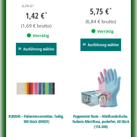
3,79
€
*
5,75
€
*
1,42
€
*
(
6,84
€
brutto)
(
1,69
€
brutto)
Vorrätig
Vorrätig
Ausführung wählen
Ausführung wählen
RUNDAS – Patientenservietten, farbig,
Peppermint Rosie – Nitrilhandschuhe,
500 Stück (09029)
Farbmix Mint/Rosa, puderfrei, 60 Stück
(118-300)